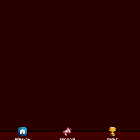
BERANDA
PROMOSI
EVENT