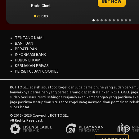
Union Saint-Gilloise
FC Iberia 1999
-0.75
-0.95
0.75
0.88
TENTANG KAMI
BANTUAN
PERATURAN
INFORMASI BANK
HUBUNGI KAMI
KEBIJAKAN PRIVASI
PERSETUJUAN COOKIES
RCTITOGEL
adalah situs toto togel dan juga game online yang sudah terkemu
banyakknya permainan yang tersedia yang dapat di mainkan.
RCTITOGEL
juga
sudah berlisensi resmi sehingga terjamin akan kemenangan yang pastinya akan
juga pastinya merupakan situs toto togel yang menyediakan permainan teb
super besar.
© 2015 - 2026 Copyright RCTITOGEL.
All Rights Reserved.