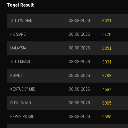
Togel Result
TOTO WUHAN
08-08-2026
6301
HK SIANG
08-08-2026
2476
MALAYSIA
08-08-2026
6851
TOTO MACAU
08-08-2026
9031
POIPET
08-08-2026
8768
KENTUCKY MID
08-08-2026
4587
FLORIDA MID
08-08-2026
8005
NEWYORK MID
08-08-2026
0588