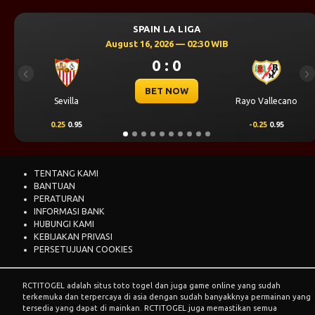
SPAIN LA LIGA
August 16, 2026 — 02:30 WIB
0 : 0
Previous
Ne
BET NOW
lla
Rayo Vallecano
Alaves
0.95
-0.25
0.95
0.00
0.6
TENTANG KAMI
BANTUAN
PERATURAN
INFORMASI BANK
HUBUNGI KAMI
KEBIJAKAN PRIVASI
PERSETUJUAN COOKIES
RCTITOGEL
adalah situs toto togel dan juga game online yang sudah
terkemuka dan terpercaya di asia dengan sudah banyakknya permainan yang
tersedia yang dapat di mainkan.
RCTITOGEL
juga memastikan semua