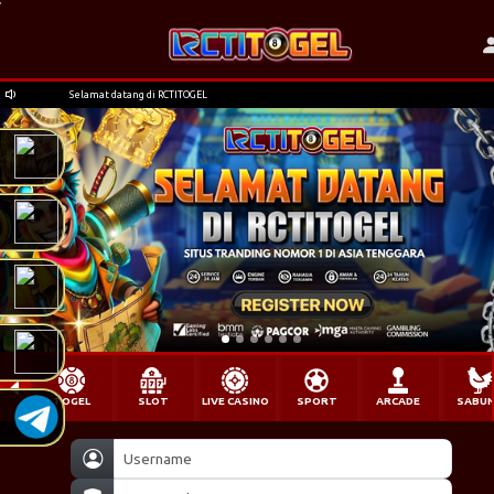
'
Selamat datang di RCTITOGEL
TOGEL
SLOT
LIVE CASINO
SPORT
ARCADE
SABU