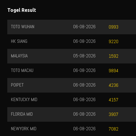
Togel Result
TOTO WUHAN
06-08-2026
0993
HK SIANG
06-08-2026
9220
MALAYSIA
05-08-2026
1592
TOTO MACAU
06-08-2026
9894
POIPET
06-08-2026
4236
KENTUCKY MID
06-08-2026
4157
FLORIDA MID
06-08-2026
3907
NEWYORK MID
06-08-2026
7082