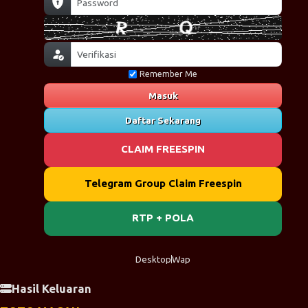
Remember Me
Masuk
Daftar Sekarang
CLAIM FREESPIN
Telegram Group Claim Freespin
RTP + POLA
Desktop
Wap
Hasil Keluaran