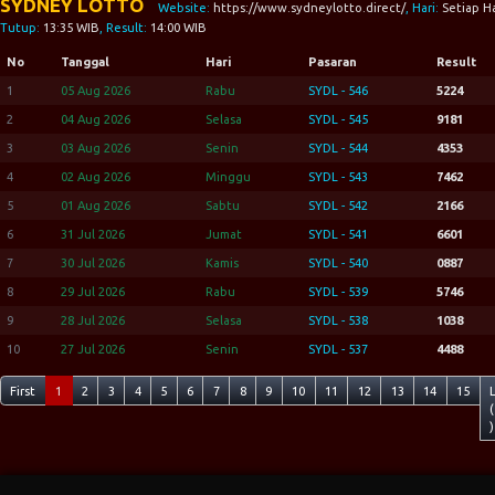
SYDNEY LOTTO
Website:
https://www.sydneylotto.direct/
, Hari:
Setiap Ha
Tutup:
13:35 WIB
, Result:
14:00 WIB
No
Tanggal
Hari
Pasaran
Result
1
05 Aug 2026
Rabu
SYDL - 546
5224
2
04 Aug 2026
Selasa
SYDL - 545
9181
3
03 Aug 2026
Senin
SYDL - 544
4353
4
02 Aug 2026
Minggu
SYDL - 543
7462
5
01 Aug 2026
Sabtu
SYDL - 542
2166
6
31 Jul 2026
Jumat
SYDL - 541
6601
7
30 Jul 2026
Kamis
SYDL - 540
0887
8
29 Jul 2026
Rabu
SYDL - 539
5746
9
28 Jul 2026
Selasa
SYDL - 538
1038
10
27 Jul 2026
Senin
SYDL - 537
4488
First
1
2
3
4
5
6
7
8
9
10
11
12
13
14
15
(
)