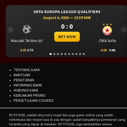
LEAGUE QUALIFIERS
UEFA EUROPA L
 2026 — 22:59 WIB
August 7, 20
0 : 0
0
Previous
Ne
ET NOW
BE
CSKA Sofia
FC Hradec Kralove
-0.25
-0.86
-0.25
-0.81
TENTANG KAMI
BANTUAN
PERATURAN
INFORMASI BANK
HUBUNGI KAMI
KEBIJAKAN PRIVASI
PERSETUJUAN COOKIES
RCTITOGEL
adalah situs toto togel dan juga game online yang sudah
terkemuka dan terpercaya di asia dengan sudah banyakknya permainan yang
tersedia yang dapat di mainkan.
RCTITOGEL
juga memastikan semua