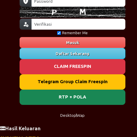
Remember Me
Masuk
Daftar Sekarang
CLAIM FREESPIN
Telegram Group Claim Freespin
RTP + POLA
Desktop
Wap
Hasil Keluaran