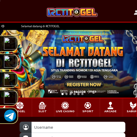
'
Selamat datang di RCTITOGEL
TOGEL
SLOT
LIVE CASINO
SPORT
ARCADE
SABU