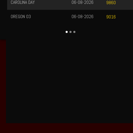
CAROLINA DAY
06-08-2026
9860
OREGON 03
06-08-2026
9016